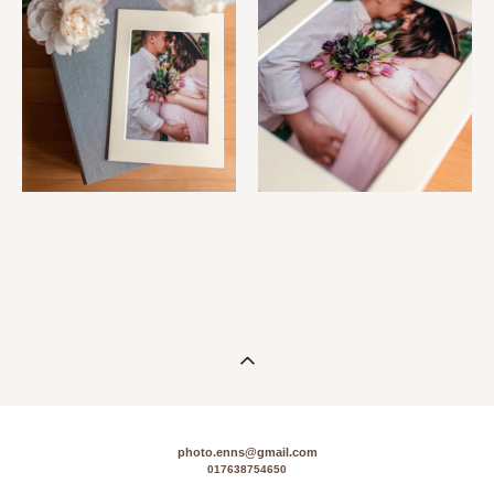
photo.enns@gmail.com
017638754650