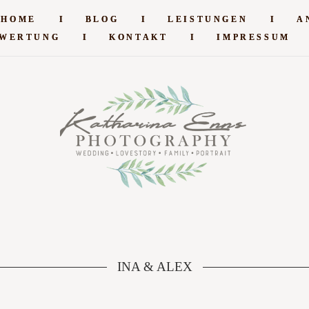
HOME
HOME
I
I
BLOG
BLOG
I
I
LEISTUNGEN
LEISTUNGEN
I
I
A
A
WERTUNG
WERTUNG
I
I
KONTAKT
KONTAKT
I
I
IMPRESSUM
IMPRESSUM
INA & ALEX