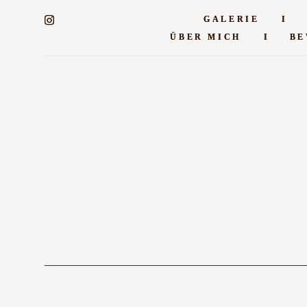
GALERIE
GALERIE
I
I
ÜBER MICH
ÜBER MICH
I
I
BE
BE