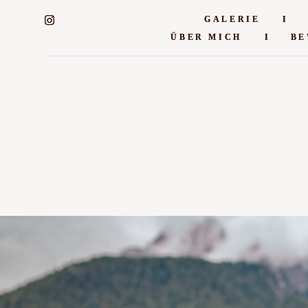
GALERIE
GALERIE
I
I
ÜBER MICH
ÜBER MICH
I
I
BE
BE