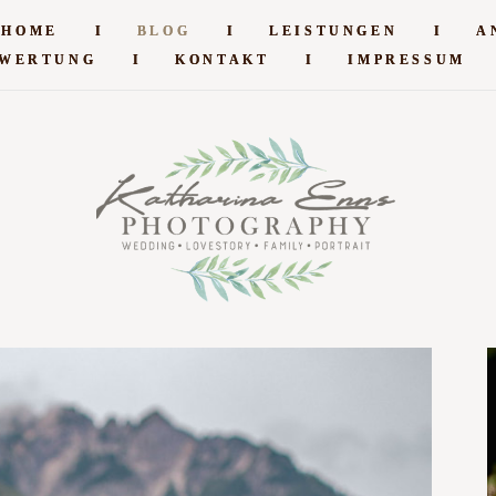
HOME
HOME
I
I
BLOG
BLOG
I
I
LEISTUNGEN
LEISTUNGEN
I
I
A
A
WERTUNG
WERTUNG
I
I
KONTAKT
KONTAKT
I
I
IMPRESSUM
IMPRESSUM